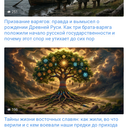
251
Призвание варягов: правда и вымысел о
рождении Древней Руси. Как три брата-варяга
положили начало русской государственности и
почему этот спор не утихает до сих пор
196
Тайны жизни восточных славян: как жили, во что
верили и с кем воевали наши предки до прихода