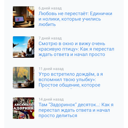
6 дней назад
Любовь не перестаёт: Единички
и нолики, которые учились
любить
7 дней назад
Смотрю в окно и вижу очень
красивую птицу»: Как я перестал
ждать ответа и начал просто
быть
11 дней назад
Утро встретило дождём, а я
вспомнил твою улыбку»:
Простое общение, которое
требует чуткой души
14 дней назад
Там "Задоринок" десяток…: Как я
перестал ждать ответа и начал
просто делиться