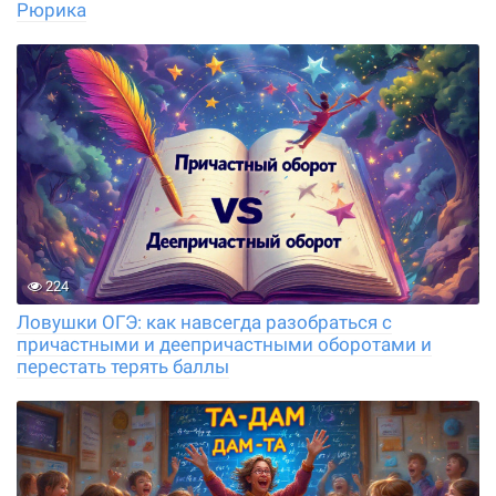
Рюрика
224
Ловушки ОГЭ: как навсегда разобраться с
причастными и деепричастными оборотами и
перестать терять баллы