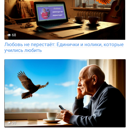
68
Любовь не перестаёт: Единички и нолики, которые
учились любить
98