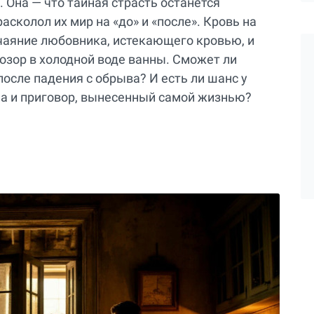
. Она — что тайная страсть останется
асколол их мир на «до» и «после». Кровь на
тчаяние любовника, истекающего кровью, и
зор в холодной воде ванны. Сможет ли
осле падения с обрыва? И есть ли шанс у
ена и приговор, вынесенный самой жизнью?