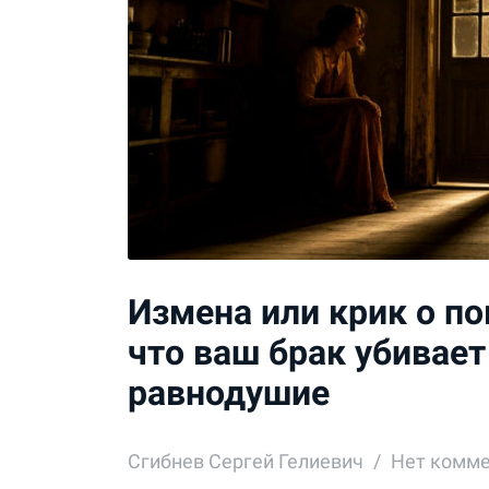
Измена или крик о по
что ваш брак убивает
равнодушие
Сгибнев Сергей Гелиевич
Нет комм