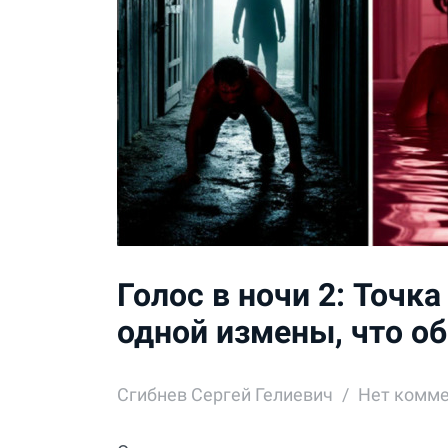
Голос в ночи 2: Точк
одной измены, что о
Сгибнев Сергей Гелиевич
Нет комм