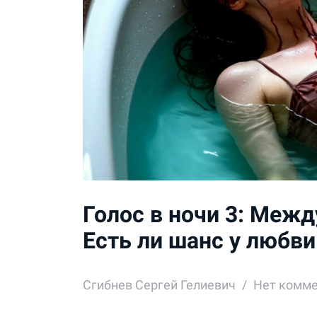
Голос в ночи 3: Меж
Есть ли шанс у любви
Сгибнев Сергей Гелиевич
Нет комм