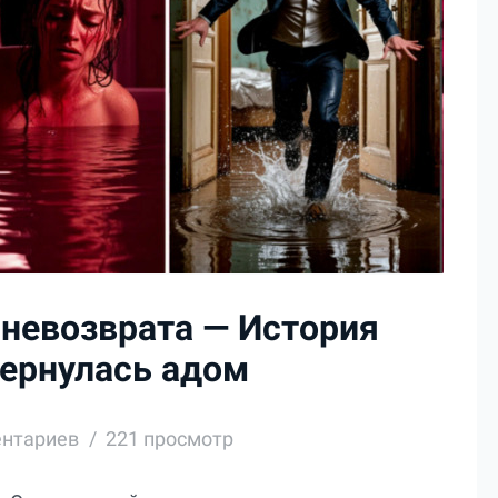
а невозврата — История
бернулась адом
ентариев
221 просмотр