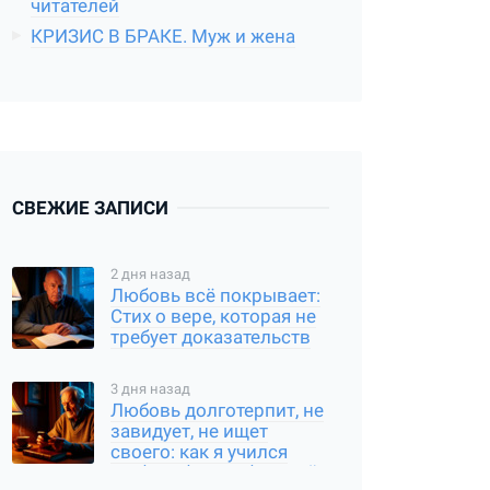
читателей
КРИЗИС В БРАКЕ. Муж и жена
СВЕЖИЕ ЗАПИСИ
2 дня назад
Любовь всё покрывает:
Стих о вере, которая не
требует доказательств
3 дня назад
Любовь долготерпит, не
завидует, не ищет
своего: как я учился
любить без требований