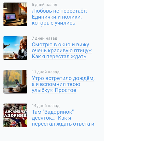
6 дней назад
Любовь не перестаёт:
Единички и нолики,
которые учились
любить
7 дней назад
Смотрю в окно и вижу
очень красивую птицу»:
Как я перестал ждать
ответа и начал просто
быть
11 дней назад
Утро встретило дождём,
а я вспомнил твою
улыбку»: Простое
общение, которое
требует чуткой души
14 дней назад
Там "Задоринок"
десяток…: Как я
перестал ждать ответа и
начал просто делиться