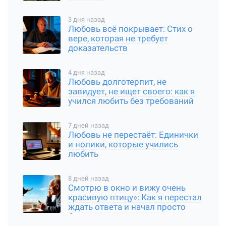
3 дня назад
Любовь всё покрывает: Стих о
вере, которая не требует
доказательств
4 дня назад
Любовь долготерпит, не
завидует, не ищет своего: как я
учился любить без требований
7 дней назад
Любовь не перестаёт: Единички
и нолики, которые учились
любить
8 дней назад
Смотрю в окно и вижу очень
красивую птицу»: Как я перестал
ждать ответа и начал просто
быть