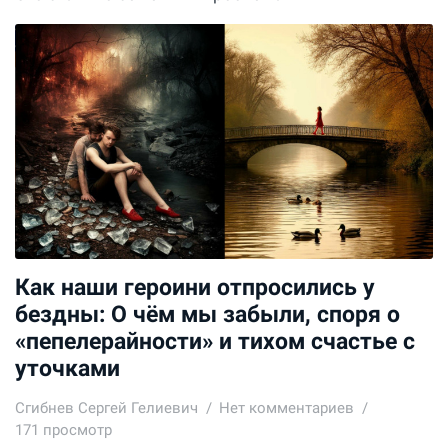
Как наши героини отпросились у
бездны: О чём мы забыли, споря о
«пепелерайности» и тихом счастье с
уточками
Сгибнев Сергей Гелиевич
Нет комментариев
171 просмотр