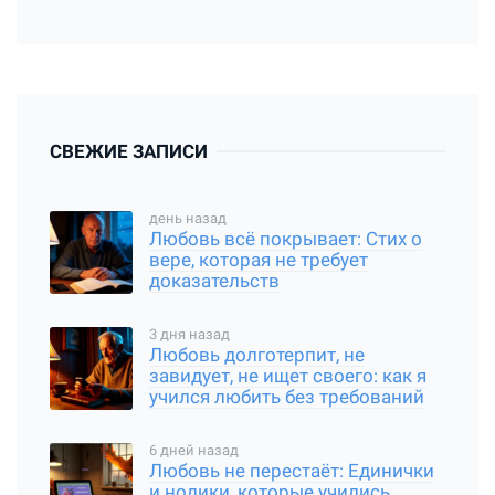
СВЕЖИЕ ЗАПИСИ
день назад
Любовь всё покрывает: Стих о
вере, которая не требует
доказательств
3 дня назад
Любовь долготерпит, не
завидует, не ищет своего: как я
учился любить без требований
6 дней назад
Любовь не перестаёт: Единички
и нолики, которые учились