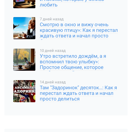
любить
7 дней назад
Смотрю в окно и вижу очень
красивую птицу»: Как я перестал
ждать ответа и начал просто
быть
10 дней назад
Утро встретило дождём, а я
вспомнил твою улыбку»:
Простое общение, которое
требует чуткой души
14 дней назад
Там "Задоринок" десяток…: Как я
перестал ждать ответа и начал
просто делиться