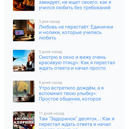
завидует, не ищет своего: как я
учился любить без требований
3 дня назад
Любовь не перестаёт: Единички
и нолики, которые учились
любить
5 дней назад
Смотрю в окно и вижу очень
красивую птицу»: Как я перестал
ждать ответа и начал просто
быть
8 дней назад
Утро встретило дождём, а я
вспомнил твою улыбку»:
Простое общение, которое
требует чуткой души
11 дней назад
Там "Задоринок" десяток…: Как я
перестал ждать ответа и начал