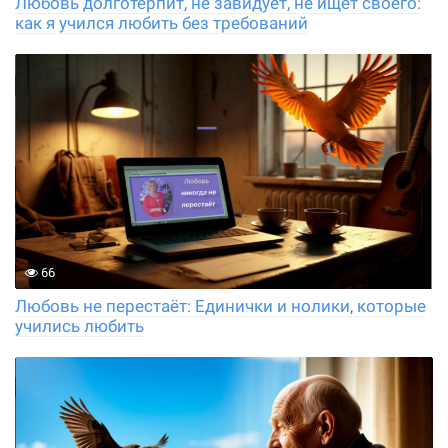
Любовь долготерпит, не завидует, не ищет своего:
как я учился любить без требований
66
Любовь не перестаёт: Единички и нолики, которые
учились любить