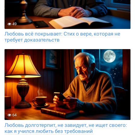
49
Любовь всё покрывает: Стих о вере, которая не
требует доказательств
64
Любовь долготерпит, не завидует, не ищет своего:
как я учился любить без требований