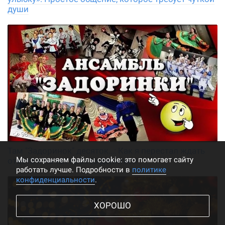
души
98
Там "Задоринок" десяток…: Как я перестал ждать
Мы cохраняем файлы cookie: это помогает сайту
ответа и начал просто делиться
работать лучше. Подробности в
политике
конфиденциальности
.
ХОРОШО