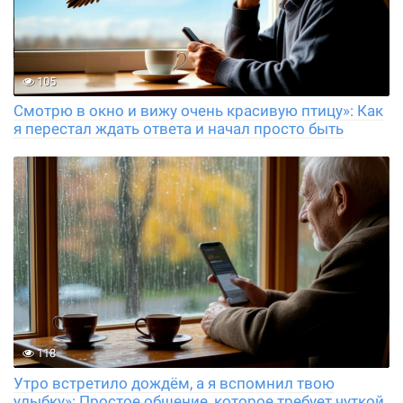
105
Смотрю в окно и вижу очень красивую птицу»: Как
я перестал ждать ответа и начал просто быть
118
Утро встретило дождём, а я вспомнил твою
улыбку»: Простое общение, которое требует чуткой