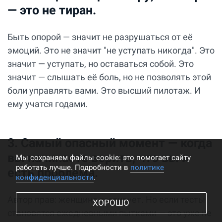
— это не тиран.
Быть опорой — значит не разрушаться от её
эмоций. Это не значит "не уступать никогда". Это
значит — уступать, но оставаться собой. Это
значит — слышать её боль, но не позволять этой
боли управлять вами. Это высший пилотаж. И
ему учатся годами.
3. Самый опасный момент — когда
вы начинаете верить, что вы и
Мы cохраняем файлы cookie: это помогает сайту
работать лучше. Подробности в
политике
есть проблема.
конфиденциальности
.
Автор прав: женщина тестирует. Но если тесты
ХОРОШО
становятся ежедневными пытками — это уже не