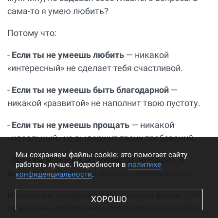
сама-то я умею любить?
Потому что:
-
Если ты не умеешь любить
— никакой
«интересный» не сделает тебя счастливой.
-
Если ты не умеешь быть благодарной
—
никакой «развитой» не наполнит твою пустоту.
-
Если ты не умеешь прощать
— никакой
«идеальный» не выдержит твоих требований.
Мы cохраняем файлы cookie: это помогает сайту
-
Если ты ищешь в мужчине не человека, а
работать лучше. Подробности в
политике
функцию
— ты всегда будешь разочарована.
конфиденциальности
.
И здесь мы возвращаемся к вашей фразе: «Это
ХОРОШО
признание собственной неспособности любить».