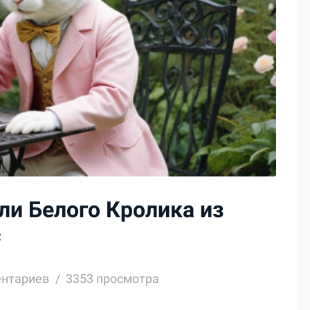
ли Белого Кролика из
с
ентариев
3353 просмотра