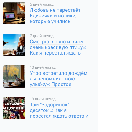
5 дней назад
Любовь не перестаёт:
Единички и нолики,
которые учились
любить
7 дней назад
Смотрю в окно и вижу
очень красивую птицу»:
Как я перестал ждать
ответа и начал просто
быть
10 дней назад
Утро встретило дождём,
а я вспомнил твою
улыбку»: Простое
общение, которое
требует чуткой души
13 дней назад
Там "Задоринок"
десяток…: Как я
перестал ждать ответа и
начал просто делиться