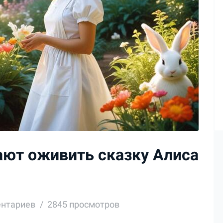
ают оживить сказку Алиса
ентариев
2845 просмотров