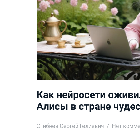
Как нейросети оживи
Алисы в стране чуде
Сгибнев Сергей Гелиевич
Нет комм