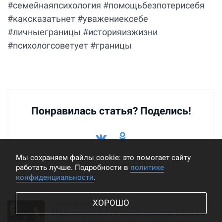
#семейнаяпсихология #помощьбезпотерисебя
#каксказатьнет #уважениексебе
#личныеграницы #историяизжизни
#психологсоветует #границы
Понравилась статья? Поделись!
Мы cохраняем файлы cookie: это помогает сайту
работать лучше. Подробности в
политике
конфиденциальности
.
ХОРОШО
Подстричь когти полуторагодовалой