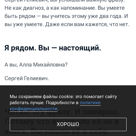
Не как диагноз, а как напоминание. Вы умеете
быть рядом — вы учитесь этому уже два года. И
вы уже умеете. Даже если вам кажется, что нет.
Я рядом. Вы — настоящий.
А вы, Алла Михайловна?
Сергей Гелиевич.
Мы cохраняем файлы cookie: это помогает сайту
работать лучше. Подробности в
политике
конфиденциальности
.
Читаю эту фразу. И замираю.
Потому что вы нашли её не в
ХОРОШО
книге. Вы нашли её в себе.