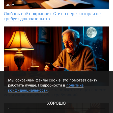
32
Любовь всё покрывает: Стих о вере, которая не
требует доказательств
Мы cохраняем файлы cookie: это помогает сайту
49
работать лучше. Подробности в
политике
Любовь долготерпит, не завидует, не ищет своего:
конфиденциальности
.
как я учился любить без требований
ХОРОШО