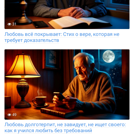
31
Любовь всё покрывает: Стих о вере, которая не
требует доказательств
49
Любовь долготерпит, не завидует, не ищет своего:
как я учился любить без требований