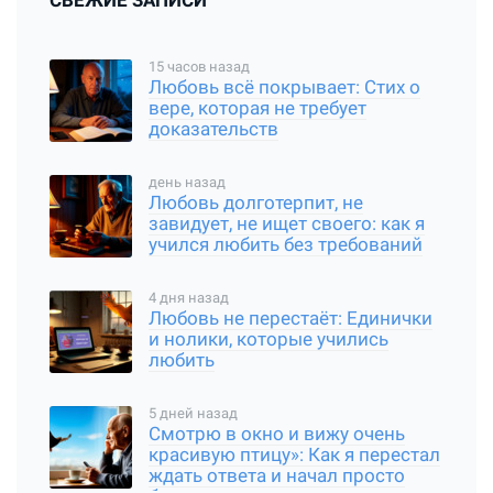
СВЕЖИЕ ЗАПИСИ
15 часов назад
Любовь всё покрывает: Стих о
вере, которая не требует
доказательств
день назад
Любовь долготерпит, не
завидует, не ищет своего: как я
учился любить без требований
4 дня назад
Любовь не перестаёт: Единички
и нолики, которые учились
любить
5 дней назад
Смотрю в окно и вижу очень
красивую птицу»: Как я перестал
ждать ответа и начал просто