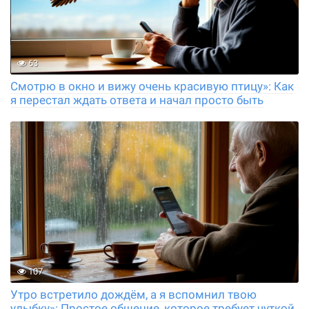
63
Смотрю в окно и вижу очень красивую птицу»: Как
я перестал ждать ответа и начал просто быть
107
Утро встретило дождём, а я вспомнил твою
улыбку»: Простое общение, которое требует чуткой