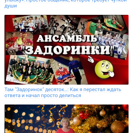
души
89
Там "Задоринок" десяток…: Как я перестал ждать
ответа и начал просто делиться