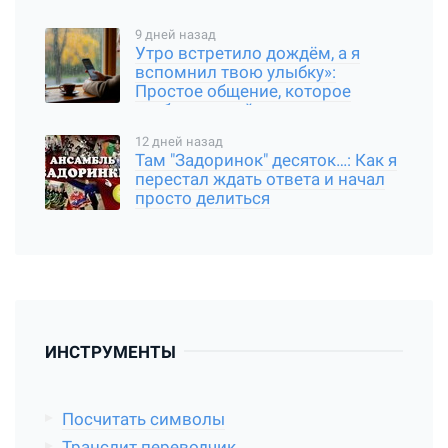
быть
9 дней назад
Утро встретило дождём, а я
вспомнил твою улыбку»:
Простое общение, которое
требует чуткой души
12 дней назад
Там "Задоринок" десяток…: Как я
перестал ждать ответа и начал
просто делиться
ИНСТРУМЕНТЫ
Посчитать символы
Транслит переводчик