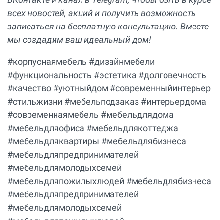
всех новостей, акций и получить возможность
записаться на бесплатную консультацию. Вместе
мы создадим ваш идеальный дом!
#корпуснаямебель #дизайнмебели
#функциональность #эстетика #долговечность
#качество #уютныйдом #современныйинтерьер
#стильжизни #мебельподзаказ #интерьердома
#современнаямебель #мебельдлядома
#мебельдляофиса #мебельдлякоттеджа
#мебельдляквартиры #мебельдлябизнеса
#мебельдляпредпринимателей
#мебельдлямолодыхсемей
#мебельдляпожилыхлюдей #мебельдлябизнеса
#мебельдляпредпринимателей
#мебельдлямолодыхсемей